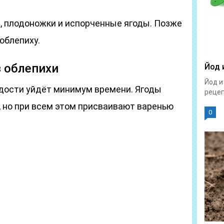
я, плодоножки и испорченные ягоды. Позже
облепиху.
з облепихи
Йод 
Йод и
адости уйдёт минимум времени. Ягоды
рецепт
 но при всем этом присваивают варенью
0