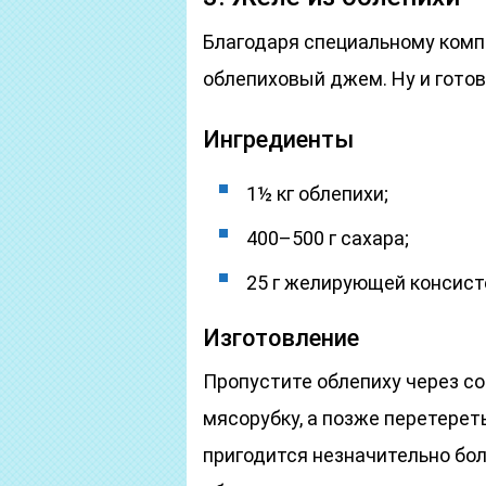
Благодаря специальному комп
облепиховый джем. Ну и готов
Ингредиенты
1½ кг облепихи;
400–500 г сахара;
25 г желирующей консист
Изготовление
Пропустите облепиху через с
мясорубку, а позже перетереть
пригодится незначительно бол