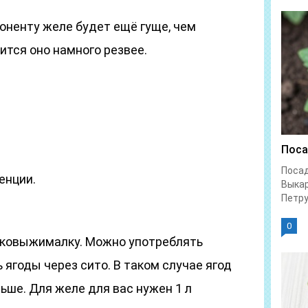
оненту желе будет ещё гуще, чем
ится оно намного резвее.
Поса
Посад
енции.
Выка
Петру
0
оковыжималку. Можно употреблять
 ягоды через сито. В таком случае ягод
ьше. Для желе для вас нужен 1 л