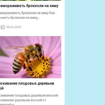
замораживать брокколи на зиму
амораживать брокколи на зиму Как
озить брокколи на зиму,...
08.03.2020
скивание плодовых деревьев
ой
кивание плодовых деревьев весной
кивание деревьев весной от
еваний и...