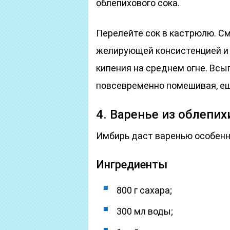
облепихового сока.
Перелейте сок в кастрюлю. С
желирующей консистенцией и 
кипения на среднем огне. Всып
повсевременно помешивая, ещ
4. Варенье из облепи
Имбирь даст варенью особенн
Ингредиенты
800 г сахара;
300 мл воды;