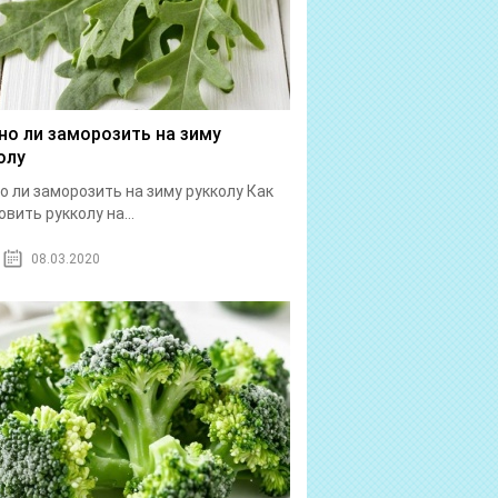
о ли заморозить на зиму
олу
 ли заморозить на зиму рукколу Как
овить рукколу на...
08.03.2020