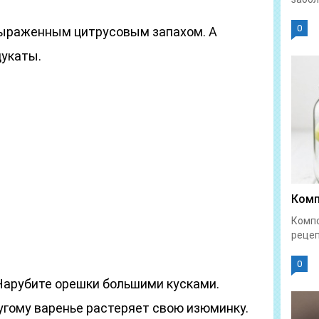
0
выраженным цитрусовым запахом. А
цукаты.
Комп
Компо
рецеп
0
 Нарубите орешки большими кусками.
ругому варенье растеряет свою изюминку.