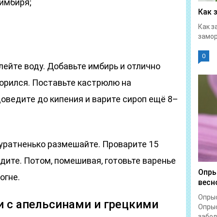
 имбиря;
Как 
Как з
замор
0
лейте воду. Добавьте имбирь и отлично
ворился. Поставьте кастрюлю на
оведите до кипения и варите сироп ещё 8–
куратненько размешайте. Проварите 15
удите. Потом, помешивая, готовьте варенье
Опры
огне.
весн
Опрыс
хи с апельсинами и грецкими
Опрыс
забол