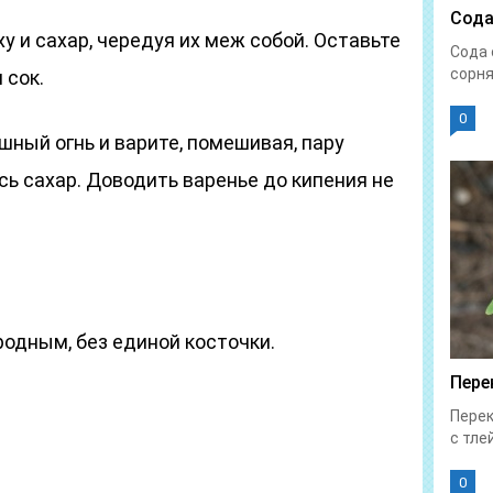
Сода
 и сахар, чередуя их меж собой. Оставьте
Сода 
сорня
 сок.
0
ный огнь и варите, помешивая, пару
сь сахар. Доводить варенье до кипения не
одным, без единой косточки.
Пере
Перек
с тлей
0