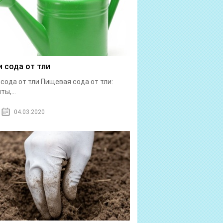
и сода от тли
 сода от тли Пищевая сода от тли:
ы,...
04.03.2020