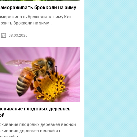
замораживать брокколи на зиму
амораживать брокколи на зиму Как
озить брокколи на зиму,...
08.03.2020
скивание плодовых деревьев
ой
кивание плодовых деревьев весной
кивание деревьев весной от
еваний и...