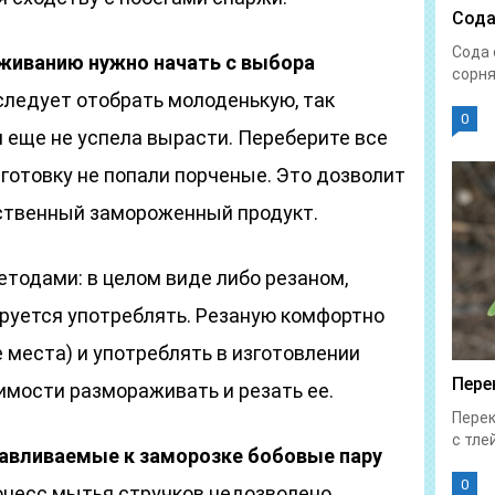
Сода
Сода 
живанию нужно начать с выбора
сорня
ледует отобрать молоденькую, так
0
 еще не успела вырасти. Переберите все
аготовку не попали порченые. Это дозволит
ственный замороженный продукт.
тодами: в целом виде либо резаном,
нируется употреблять. Резаную комфортно
 места) и употреблять в изготовлении
Пере
имости размораживать и резать ее.
Перек
с тлей
авливаемые к заморозке бобовые пару
0
цесс мытья стручков недозволено