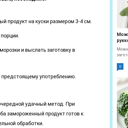
й продукт на куски размером 3-4 см.
Можн
 порции.
рукк
морозки и выслать заготовку в
Можно
загот
0
 и предстоящему употреблению.
очередной удачный метод. При
оба замороженный продукт готов к
ельной обработки.