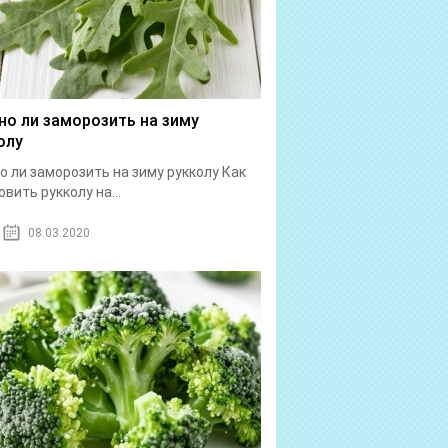
о ли заморозить на зиму
олу
 ли заморозить на зиму рукколу Как
овить рукколу на...
08.03.2020