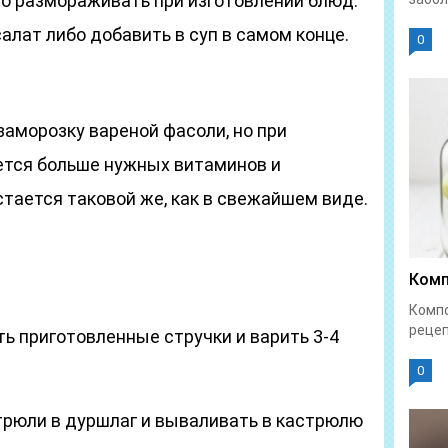
но размораживать при изготовлении блюд:
алат либо добавить в суп в самом конце.
0
заморозку вареной фасоли, но при
ется больше нужных витаминов и
стается таковой же, как в свежайшем виде.
Комп
Компо
рецеп
ь приготовленные стручки и варить 3-4
0
рюли в дуршлаг и вываливать в кастрюлю