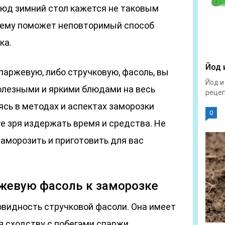
люд зимний стол кажется не таковым
лему поможет неповторимый способ
ка.
Йод 
паржевую, либо стручковую, фасоль, вы
Йод и
олезными и яркими блюдами на весь
рецепт
аясь в методах и аспектах заморозки
0
е зря издержать время и средства. Не
заморозить и приготовить для вас
ржевую фасоль к заморозке
овидность стручковой фасоли. Она имеет
я сходству с побегами спаржи.