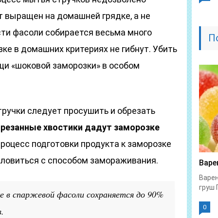
т выращен на домашней грядке, а не
сти фасоли собирается весьма много
П
зке в домашних критериях не гибнут. Убить
щи «шоковой заморозки» в особом
тручки следует просушить и обрезать
резанные хвостики дадут заморозке
роцесс подготовки продукта к заморозке
словиться с способом замораживания.
Варе
Варен
груш 
е в спаржевой фасоли сохраняется до 90%
0
.