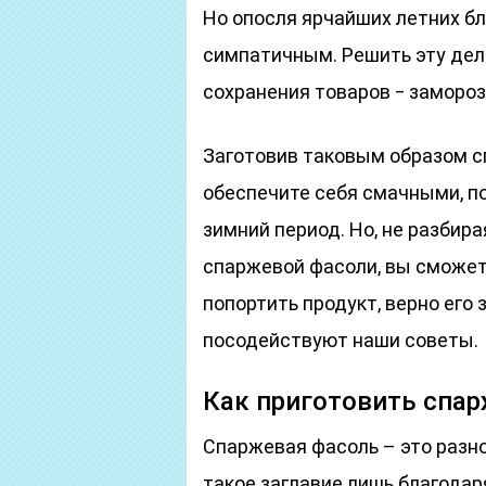
Но опосля ярчайших летних б
симпатичным. Решить эту де
сохранения товаров ‒ замороз
Заготовив таковым образом с
обеспечите себя смачными, п
зимний период. Но, не разбир
спаржевой фасоли, вы сможет
попортить продукт, верно его 
посодействуют наши советы.
Как приготовить спа
Спаржевая фасоль – это разн
такое заглавие лишь благодар