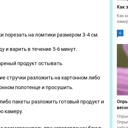
Как 
Как з
замор
0
и порезать на ломтики размером 3-4 см.
у и варить в течение 5-6 минут.
ареный продукт остывать.
е стручки разложить на картонном либо
нном полотенце и просушить.
 либо пакеты разложить готовый продукт и
Опры
весн
ю камеру.
Опрыс
Опрыс
забол