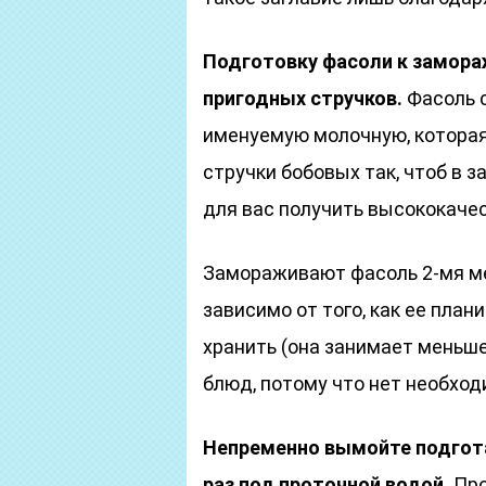
Подготовку фасоли к замора
пригодных стручков.
Фасоль с
именуемую молочную, которая
стручки бобовых так, чтоб в з
для вас получить высококаче
Замораживают фасоль 2-мя ме
зависимо от того, как ее пла
хранить (она занимает меньше
блюд, потому что нет необход
Непременно вымойте подгот
раз под проточной водой.
Про