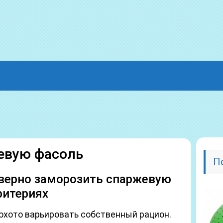
евую фасоль
П
 верно заморозить спаржевую
ритериях
охото варьировать собственный рацион.