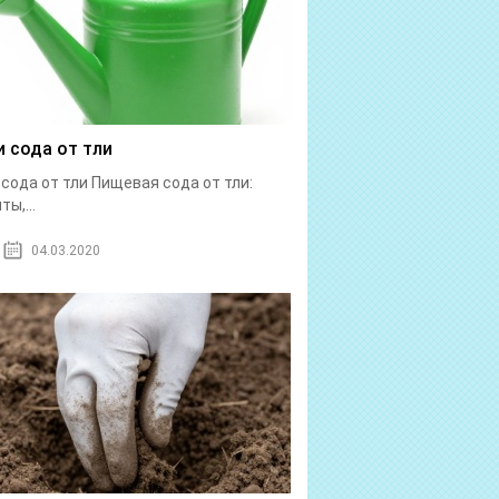
и сода от тли
 сода от тли Пищевая сода от тли:
ы,...
04.03.2020