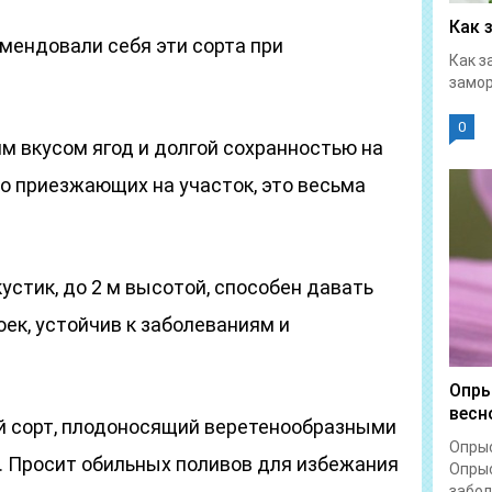
Как 
мендовали себя эти сорта при
Как з
замор
0
м вкусом ягод и долгой сохранностью на
то приезжающих на участок, это весьма
устик, до 2 м высотой, способен давать
оек, устойчив к заболеваниям и
Опры
весн
й сорт, плодоносящий веретенообразными
Опрыс
. Просит обильных поливов для избежания
Опрыс
забол