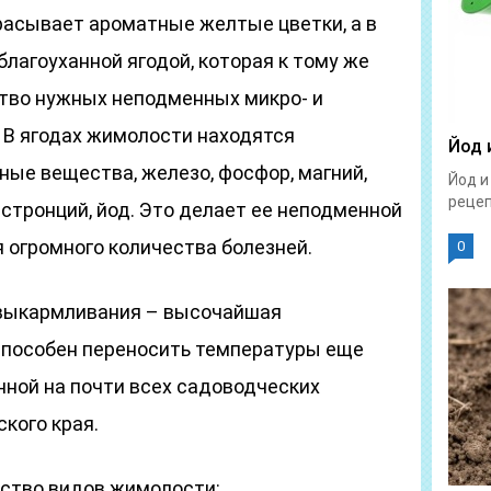
асывает ароматные желтые цветки, а в
благоуханной ягодой, которая к тому же
тво нужных неподменных микро- и
 В ягодах жимолости находятся
Йод 
ные вещества, железо, фосфор, магний,
Йод и
рецепт
, стронций, йод. Это делает ее неподменной
 огромного количества болезней.
0
выкармливания – высочайшая
способен переносить температуры еще
нной на почти всех садоводческих
кого края.
ство видов жимолости: