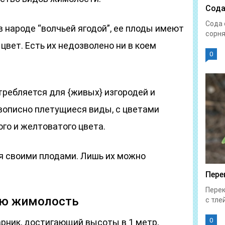
Сода
Сода 
 народе “волчьей ягодой”, ее плоды имеют
сорня
вет. Есть их недозволено ни в коем
0
ребляется для {живых} изгородей и
ивописно плетущиеся виды, с цветами
ого и желтоватого цвета.
 своими плодами. Лишь их можно
Пере
Перек
ую жимолость
с тлей
0
рник, достигающий высоты в 1 метр,