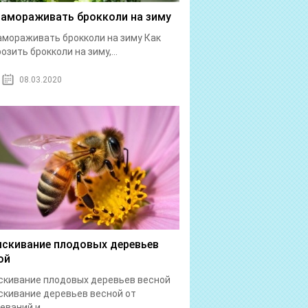
замораживать брокколи на зиму
амораживать брокколи на зиму Как
озить брокколи на зиму,...
08.03.2020
скивание плодовых деревьев
ой
кивание плодовых деревьев весной
кивание деревьев весной от
еваний и...