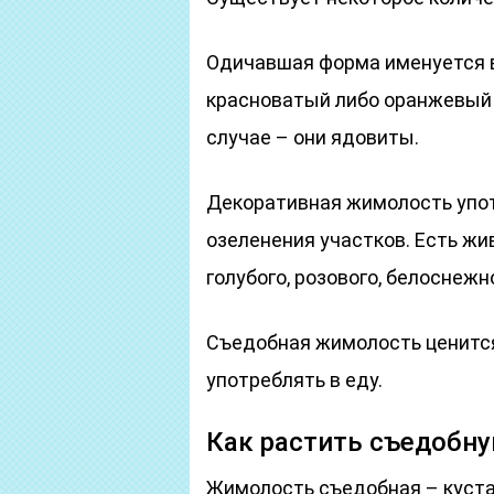
Одичавшая форма именуется в
красноватый либо оранжевый ц
случае – они ядовиты.
Декоративная жимолость упот
озеленения участков. Есть ж
голубого, розового, белоснежн
Съедобная жимолость ценится
употреблять в еду.
Как растить съедобн
Жимолость съедобная – куста