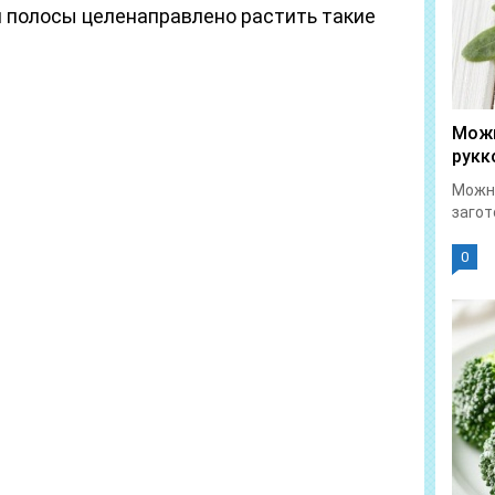
й полосы целенаправлено растить такие
Можн
рукк
Можно
загот
0