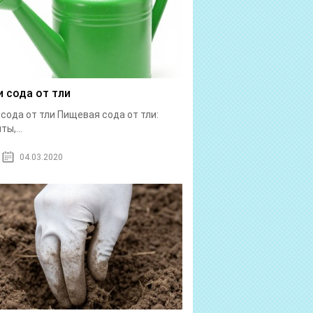
и сода от тли
 сода от тли Пищевая сода от тли:
ы,...
04.03.2020