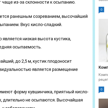
т чаще из-за склонности к осыпанию.
0
уется ранешным созреванием, высочайшей
ыпанием. Вкус кисло-сладкий.
 является низкая высота кустика,
редняя осыпаемость.
айший, до 2,5 м, кустик плодоносит
Комп
ивидуальностью является размещение
Компо
рецеп
0
 имеют форму кувшинчика, приятный кисло-
х, длительно не осыпаются. Высочайшая