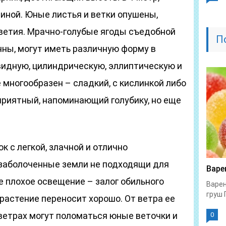
иной. Юные листья и ветки опушены,
ветия. Мрачно-голубые ягоды съедобной
П
нны, могут иметь различную форму в
видную, цилиндрическую, эллиптическую и
 многообразен – сладкий, с кислинкой либо
приятный, напоминающий голубику, но еще
 с легкой, злачной и отлично
 заболоченные земли не подходящи для
Варе
 плохое освещение – залог обильного
Варен
груш 
 растение переносит хорошо. От ветра ее
ветрах могут поломаться юные веточки и
0