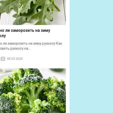
о ли заморозить на зиму
олу
 ли заморозить на зиму рукколу Как
овить рукколу на...
08.03.2020