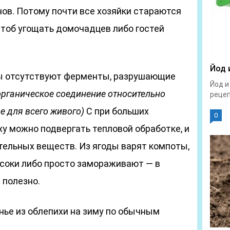
ов. Потому почти все хозяйки стараются
 чтоб угощать домочадцев либо гостей
Йод 
ды отсутствуют ферменты, разрушающие
Йод и
рганическое соединение относительно
рецепт
е для всего живого)
С при больших
0
у можно подвергать тепловой обработке, и
тельных веществ. Из ягоды варят компоты,
 соки либо просто замораживают — в
 полезно.
нье из облепихи на зиму по обычным