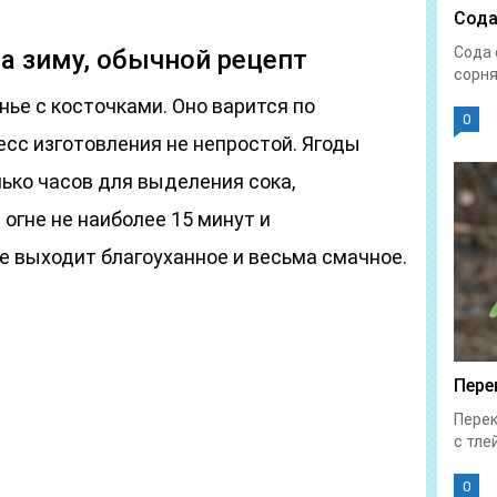
Сода
Сода 
на зиму, обычной рецепт
сорня
ье с косточками. Оно варится по
0
сс изготовления не непростой. Ягоды
ько часов для выделения сока,
огне не наиболее 15 минут и
е выходит благоуханное и весьма смачное.
Пере
Перек
с тлей
0