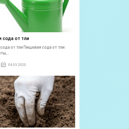
и сода от тли
 сода от тли Пищевая сода от тли:
ы,...
04.03.2020