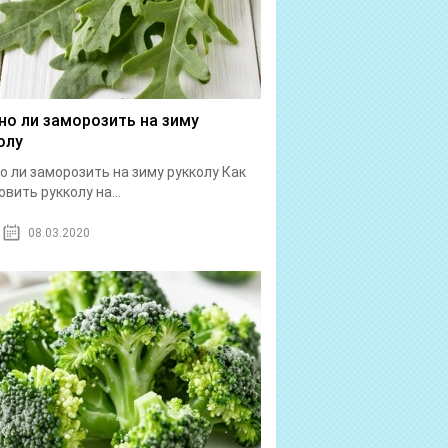
о ли заморозить на зиму
олу
 ли заморозить на зиму рукколу Как
овить рукколу на...
08.03.2020