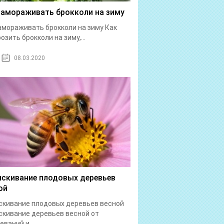
замораживать брокколи на зиму
амораживать брокколи на зиму Как
озить брокколи на зиму,...
08.03.2020
скивание плодовых деревьев
ой
кивание плодовых деревьев весной
кивание деревьев весной от
еваний и...