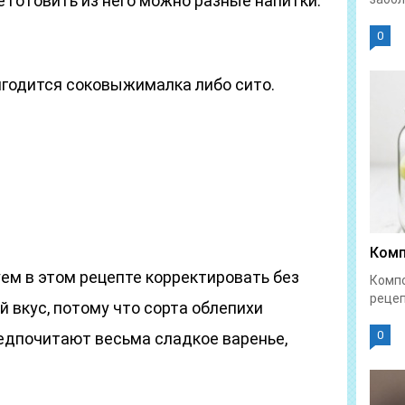
 готовить из него можно разные напитки:
0
игодится соковыжималка либо сито.
Комп
ем в этом рецепте корректировать без
Компо
рецеп
 вкус, потому что сорта облепихи
0
редпочитают весьма сладкое варенье,