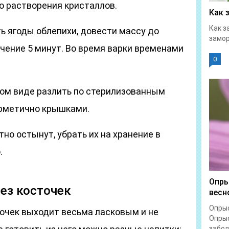
о растворения кристаллов.
Как 
Как з
ь ягоды облепихи, довести массу до
замор
ечение 5 минут. Во время варки временами
0
ком виде разлить по стерилизованным
ерметично крышками.
но остынут, убрать их на хранение в
.
Опры
без косточек
весн
Опрыс
точек выходит весьма ласковым и не
Опрыс
забол