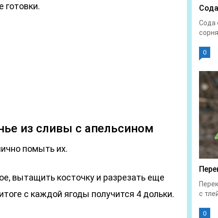
е готовки.
Сода
Сода 
сорня
0
нье из сливы с апельсином
лично помыть их.
Пере
ое, вытащить косточку и разрезать еще
Перек
итоге с каждой ягоды получится 4 дольки.
с тлей
0