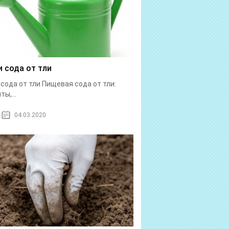
и сода от тли
 сода от тли Пищевая сода от тли:
ы,...
04.03.2020