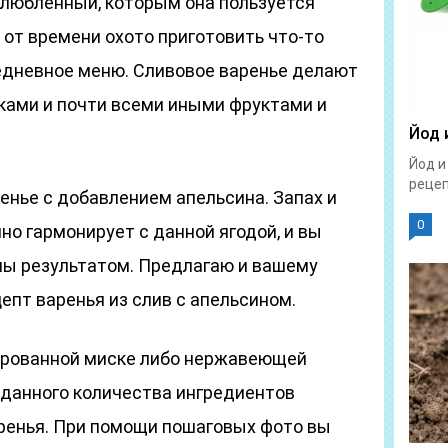
злюбленный, которым она пользуется
 от времени охото приготовить что-то
седневное меню. Сливовое варенье делают
иками и почти всеми иными фруктами и
Йод 
Йод и
рецепт
ренье с добавлением апельсина. Запах и
0
но гармонирует с данной ягодой, и вы
ны результатом. Предлагаю и вашему
пт варенья из слив с апельсином.
ированной миске либо нержавеющей
 данного количества ингредиентов
аренья. При помощи пошаговых фото вы