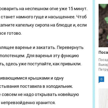
проварить на неспешном огне уже 15 минут.
 станет намного гуще и насыщеннее. Чтоб
капните капельку сиропа на блюдце и, если
все готово.
рлящее варенье и закатать. Перевернуть
Поса
 полотенцем. Для варенья эту функцию
Посад
ь, здесь уже поступайте, как привыкли.
Выка
Петру
нчивающимися крышками и одну
0
стывания поставила в холодильник.
не совсем не надо открывать новейшую
е непревзойденно хранится.