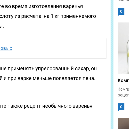
е во время изготовления варенья
0
лоту из расчета: на 1 кг применяемого
ы.
совых
чше применять упрессованный сахар, он
 и при варке меньше появляется пена.
Комп
Компо
рецеп
те также рецепт необычного варенья
0