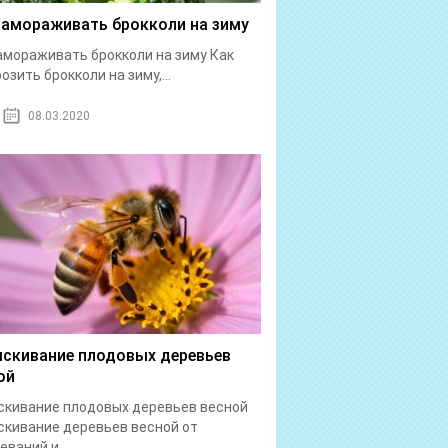
замораживать брокколи на зиму
амораживать брокколи на зиму Как
озить брокколи на зиму,...
08.03.2020
скивание плодовых деревьев
ой
кивание плодовых деревьев весной
кивание деревьев весной от
еваний и...