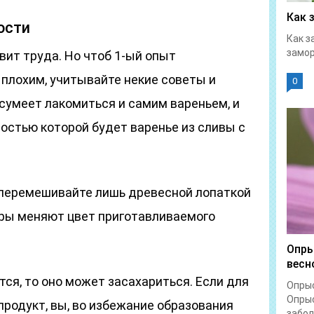
Как 
ости
Как з
замор
вит труда. Но чтоб 1-ый опыт
 плохим, учитывайте некие советы и
0
 сумеет лакомиться и самим вареньем, и
остью которой будет варенье из сливы с
 перемешивайте лишь древесной лопаткой
ры меняют цвет приготавливаемого
Опры
весн
тся, то оно может засахариться. Если для
Опрыс
Опрыс
продукт, вы, во избежание образования
забол