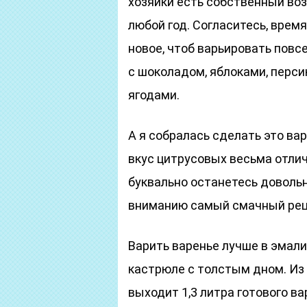
хозяйки есть собственный во
любой год. Согласитесь, время
новое, чтоб варьировать пов
с шоколадом, яблоками, перс
ягодами.
А я собралась сделать это ва
вкус цитрусовых весьма отлич
буквально останетесь доволь
вниманию самый смачный реце
Варить варенье лучше в эмал
кастрюле с толстым дном. Из
выходит 1,3 литра готового в