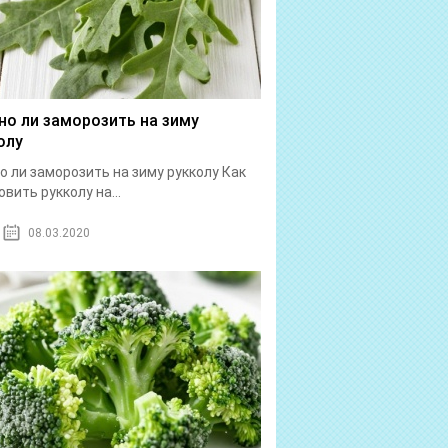
о ли заморозить на зиму
олу
 ли заморозить на зиму рукколу Как
овить рукколу на...
08.03.2020