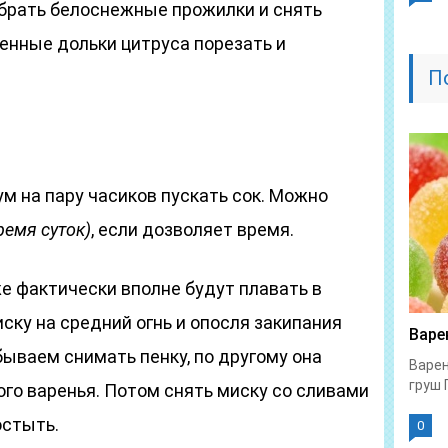
убрать белоснежные прожилки и снять
енные дольки цитруса порезать и
П
м на пару часиков пускать сок. Можно
ремя суток)
, если дозволяет время.
же фактически вполне будут плавать в
ску на средний огнь и опосля закипания
Варе
бываем снимать пенку, по другому она
Варен
груш 
го варенья. Потом снять миску со сливами
остыть.
0