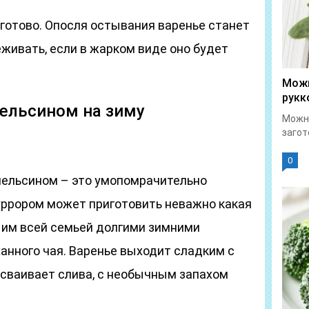
 готово. Опосля остывания варенье станет
еживать, если в жарком виде оно будет
Можн
рукк
пельсином на зиму
Можно
загот
0
апельсином – это умопомрачительно
уррором может приготовить неважно какая
я им всей семьей долгими зимними
анного чая. Варенье выходит сладким с
исваивает слива, с необычным запахом