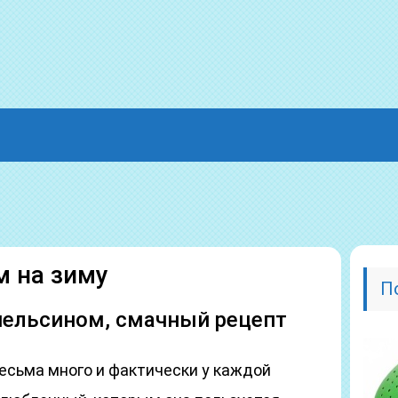
м на зиму
П
пельсином, смачный рецепт
есьма много и фактически у каждой