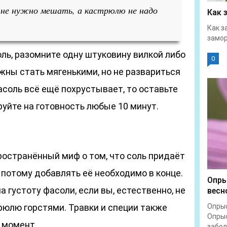
ь не нужно мешать, а кастрюлю не надо
Как 
Как з
замор
оль, разомните одну штуковину вилкой либо
0
жны стать мягенькими, но не развариться
асоль всё ещё похрустывает, то оставьте
руйте на готовность любые 10 минут.
остранённый миф о том, что соль придаёт
 потому добавлять её необходимо в конце.
Опры
на густоту фасоли, если вы, естественно, не
весн
рюлю горстями. Травки и специи также
Опрыс
Опрыс
 момент.
забол