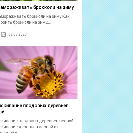
замораживать брокколи на зиму
амораживать брокколи на зиму Как
озить брокколи на зиму,...
08.03.2020
скивание плодовых деревьев
ой
кивание плодовых деревьев весной
кивание деревьев весной от
еваний и...