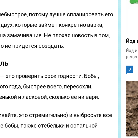
небыстрое, потому лучше спланировать его
двух, которые займёт конкретно варка,
а замачивание. Не плохая новость в том,
Йод 
го не придётся созодать.
Йод и
рецепт
оль
0
 — это проверить срок годности. Бобы,
го года, быстрее всего, пересохли.
нькой и ласковой, сколько её ни вари.
вайте, это стремительно) и выбросьте все
 бобы, также стебельки и остальной