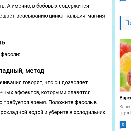
в. А именно, в бобовых содержится
ешает всасыванию цинка, кальция, магния
П
ль
 фасоли:
хладный, метод
чивания говорят, что он дозволяет
очных эффектов, которыми славятся
Варе
го требуется время. Положите фасоль в
Варен
рохладной водой и уберите в холодильник
груш 
0