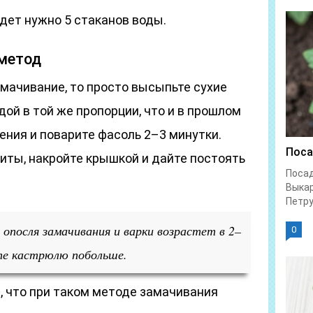
удет нужно 5 стаканов воды.
 метод
амачивание, то просто высыпьте сухие
дой в той же пропорции, что и в прошлом
ения и поварите фасоль 2–3 минутки.
Поса
иты, накройте крышкой и дайте постоять
Посад
Выка
Петру
опосля замачивания и варки возрастет в 2–
0
ите кастрюлю побольше.
т, что при таком методе замачивания