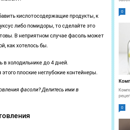
0
обавить кислотосодержащие продукты, к
 уксус либо помидоры, то сделайте это
готовы. В неприятном случае фасоль может
й, как хотелось бы.
 в холодильнике до 4 дней.
 этого плоские неглубокие контейнеры.
Комп
отовления фасоли? Делитесь ими в
Компо
рецеп
0
товления