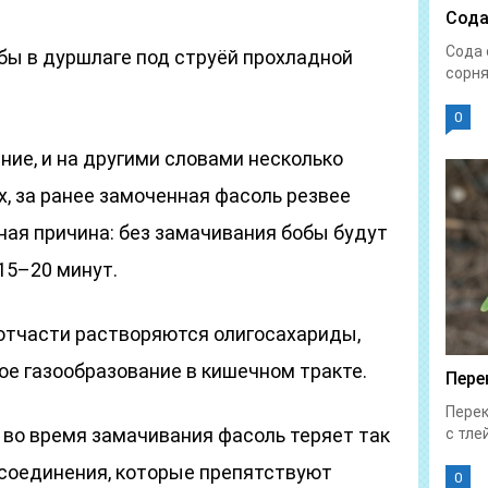
Сода
Сода 
бы в дуршлаге под струёй прохладной
сорня
0
ие, и на другими словами несколько
х, за ранее замоченная фасоль резвее
овная причина: без замачивания бобы будут
15–20 минут.
 отчасти растворяются олигосахариды,
 газообразование в кишечном тракте.
Пере
Перек
о во время замачивания фасоль теряет так
с тлей
соединения, которые препятствуют
0