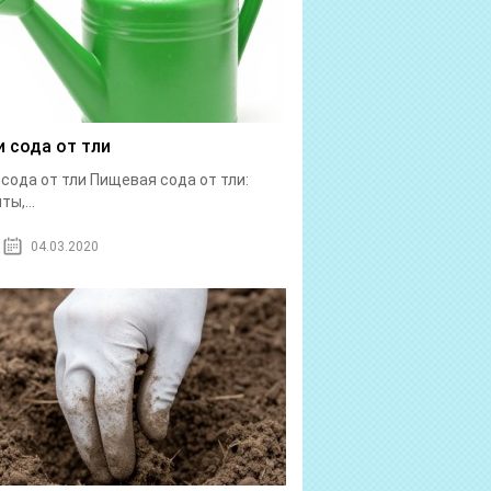
и сода от тли
 сода от тли Пищевая сода от тли:
ы,...
04.03.2020