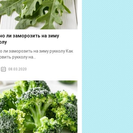
о ли заморозить на зиму
олу
 ли заморозить на зиму рукколу Как
овить рукколу на...
08.03.2020