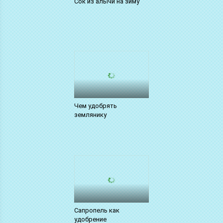
Сок из алычи на зиму
Чем удобрять
землянику
Сапропель как
удобрение