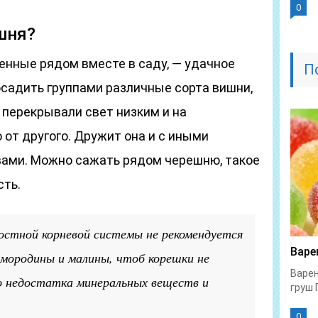
0
шня?
енные рядом вместе в саду, — удачное
П
садить группами различные сорта вишни,
 перекрывали свет низким и на
от другого. Дружит она и с иными
ивами. Можно сажать рядом черешню, такое
ть.
остной корневой системы не рекомендуется
Варе
мородины и малины, чтоб корешки не
Варен
ло недостатка минеральных веществ и
груш 
0