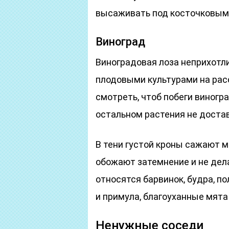
высаживать под косточковыми,
Виноград
Виноградовая лоза неприхотл
плодовыми культурами на рас
смотреть, чтоб побеги виногра
остальном растения не доста
В тени густой кроны сажают 
обожают затемнение и не дел
относятся барвинок, будра, п
и примула, благоуханные мята
Ненужные соседи