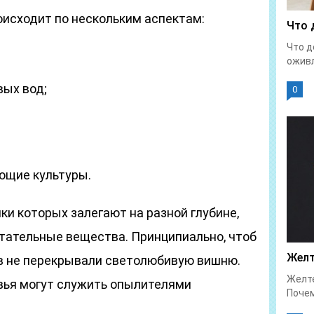
оисходит по нескольким аспектам:
Что 
Что д
оживл
вых вод;
0
ющие культуры.
и которых залегают на разной глубине,
итательные вещества. Принципиально, чтоб
Желт
 не перекрывали светолюбивую вишню.
Желте
вья могут служить опылителями
Почем