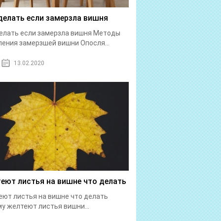
делать если замерзла вишня
елать если замерзла вишня Методы
ения замерзшей вишни Опосля...
13.02.2020
еют листья на вишне что делать
ют листья на вишне что делать
у желтеют листья вишни...