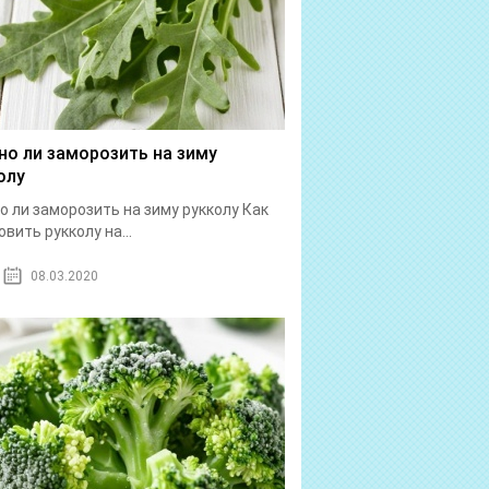
о ли заморозить на зиму
олу
 ли заморозить на зиму рукколу Как
овить рукколу на...
08.03.2020