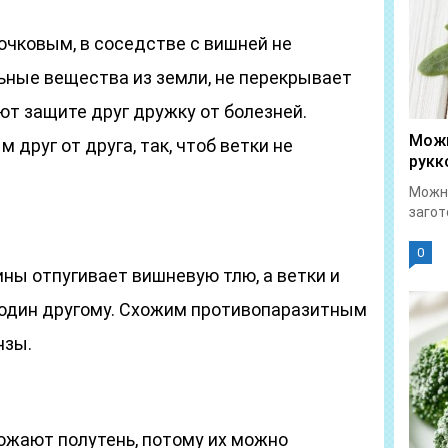
очковым, в соседстве с вишней не
ьные вещества из земли, не перекрывает
ют защите друг дружку от болезней.
Можн
 друг от друга, так, чтоб ветки не
рукк
Можно
загот
0
ины отпугивает вишневую тлю, а ветки и
один другому. Схожим противопаразитным
нзы.
ожают полутень, потому их можно