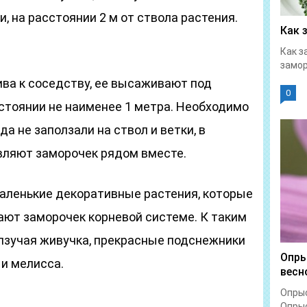
 на расстоянии 2 м от ствола растения.
Как 
Как з
замор
ива к соседству, ее высаживают под
0
стоянии не наименее 1 метра. Необходимо
да не заползали на ствол и ветки, в
вляют заморочек рядом вместе.
маленькие декоративные растения, которые
ают заморочек корневой системе. К таким
олзучая живучка, прекрасные подснежники
Опры
 и мелисса.
весн
Опрыс
Опрыс