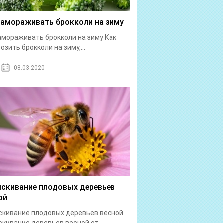
замораживать брокколи на зиму
амораживать брокколи на зиму Как
озить брокколи на зиму,...
08.03.2020
скивание плодовых деревьев
ой
кивание плодовых деревьев весной
кивание деревьев весной от