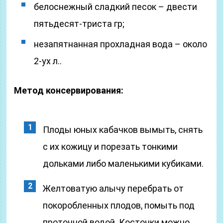
белоснежный сладкий песок – двести
пятьдесят-триста гр;
незапятнанная прохладная вода – около
2-ух л..
Метод консервирования:
Плоды юных кабачков вымыть, снять
с их кожицу и порезать тонкими
дольками либо маленькими кубиками.
Желтоватую алычу перебрать от
покоробленных плодов, помыть под
проточной водой. Косточки можно