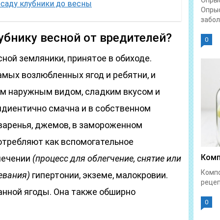
Опрыс
ссаду клубники до весны
Опрыс
забол
бнику весной от вредителей?
0
сной земляники, принятое в обиходе.
амых возлюбленных ягод и ребятни, и
им наружным видом, сладким вкусом и
идиентично смачна и в собственном
 варенья, джемов, в замороженном
потребляют как вспомогательное
Комп
лечении
(процесс для облегчение, снятие или
Компо
евания)
гипертонии, экземе, малокровии.
рецеп
анной ягоды. Она также обширно
0