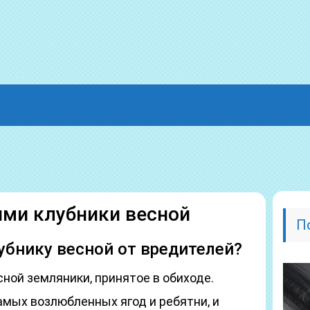
ями клубники весной
П
бнику весной от вредителей?
сной земляники, принятое в обиходе.
амых возлюбленных ягод и ребятни, и