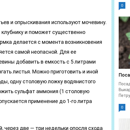
0
ьев и опрыскивания используют мочевину.
 клубнику и поможет существенно
рмка делается с момента возникновения
яется самой неопасной. Для ее
чевины добавить в емкость с 5 литрами
гать листья. Можно приготовить и иной
Поса
воды, одну столовую ложку водянистого
Посад
Выка
ложить сульфат аммония (1 столовую
Петру
опускается применение до 1-го литра
0
, через две — три недельки опосля схода