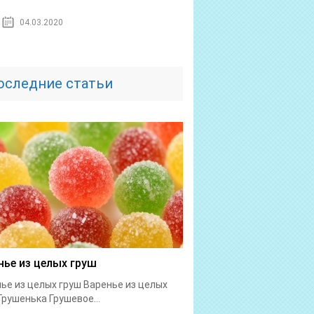
04.03.2020
оследние статьи
нье из целых груш
ье из целых груш Варенье из целых
Грушенька Грушевое...