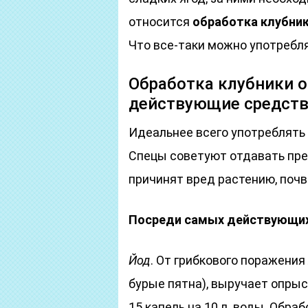
относится
обработка клубник
Что все-таки можно употребл
Обработка клубники о
действующие средст
Идеальнее всего употреблять
Спецы советуют отдавать пре
причинят вред растению, почв
Посреди самых действующих
Йод
. От грибкового поражения
бурые пятна), выручает опры
15 капель на 10 л. воды. Обра