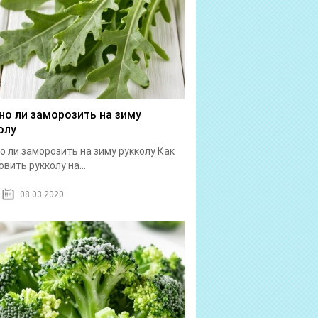
о ли заморозить на зиму
олу
 ли заморозить на зиму рукколу Как
овить рукколу на...
08.03.2020