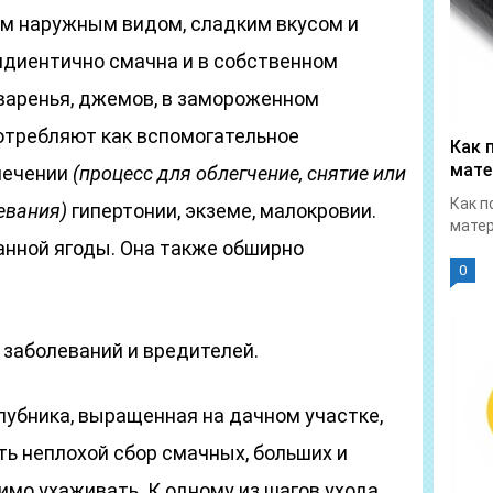
им наружным видом, сладким вкусом и
идиентично смачна и в собственном
 варенья, джемов, в замороженном
потребляют как вспомогательное
Как 
мате
лечении
(процесс для облегчение, снятие или
Как п
евания)
гипертонии, экземе, малокровии.
матер
анной ягоды. Она также обширно
0
 заболеваний и вредителей.
лубника, выращенная на дачном участке,
ь неплохой сбор смачных, больших и
димо ухаживать. К одному из шагов ухода