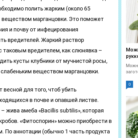
еобходимо полить жарким (около 65
 веществом марганцовки. Это поможет
ния и почву от инфецирования
ить вредителей. Жаркий раствор
Можн
с таковым вредителем, как слюнявка –
рукк
одить кусты клубники от мучнистой росы,
Можно
 слабеньким веществом марганцовки.
загот
0
 весной для того, чтоб убить
ходящихся в почве и опавшей листве.
жива амеба «Bacillis subtilis», которая
кробов. «Фитоспорин» можно приобрести в
. По аннотации (обычно 1 часть продукта