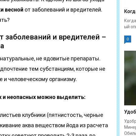
и весной
от заболеваний и вредителей.
Когд
ять?
Когда
ый оп
т заболеваний и вредителей –
0
ва
 натуральные, не ядовитые препараты.
дпочтение тем субстанциям, которые не
е и человеческому организму.
 и неопасных можно выделить:
Удоб
 листьев клубники (пятнистость, черные
Удобр
скивание аква веществом йода из расчета
Минер
Обиль
ботку советуют проводить 2-3 раза до