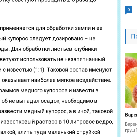
0
 применяется для обработки земли и ее
П
ый купорос следует дозировано – не
воды. Для обработки листьев клубники
ветуют использовать не незапятнанный
 с известью (1:1). Таковой состав именуют
а оказывает наиболее мягкое воздействие.
раммов медного купороса и извести в
тоб не выпадал осадок, необходимо в
азвести медный купорос, а в иной, таковой
Варе
 известковый раствор в 10 литровое ведро,
Варен
груш 
алкой, влить туда маленький струйкой