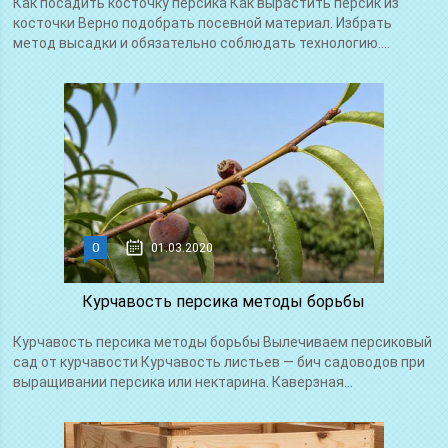
Как посадить косточку персика Как вырастить персик из
косточки Верно подобрать посевной материал. Избрать
метод высадки и обязательно соблюдать технологию....
0
01.03.2020
Курчавость персика методы борьбы
Курчавость персика методы борьбы Вылечиваем персиковый
сад от курчавости Курчавость листьев — бич садоводов при
выращивании персика или нектарина. Каверзная...