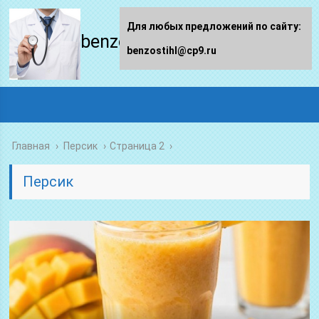
Для любых предложений по сайту:
benzostihl.ru
benzostihl@cp9.ru
Главная
›
Персик
›
Страница 2
Персик