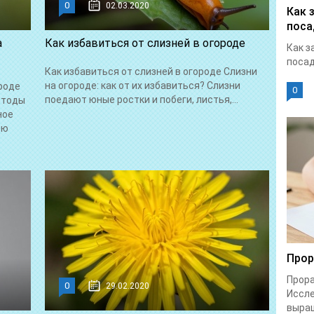
0
02.03.2020
Как 
поса
а
Как избавиться от слизней в огороде
Как з
посад
Как избавиться от слизней в огороде Слизни
на огороде: как от их избавиться? Слизни
роде
0
поедают юные ростки и побеги, листья,...
етоды
ное
ью
Прор
Прора
0
29.02.2020
Иссле
выращ