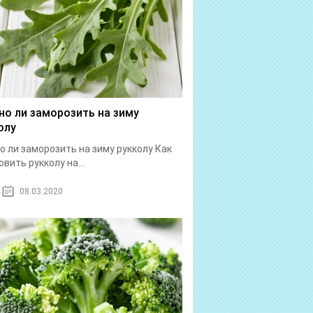
о ли заморозить на зиму
олу
 ли заморозить на зиму рукколу Как
овить рукколу на...
08.03.2020