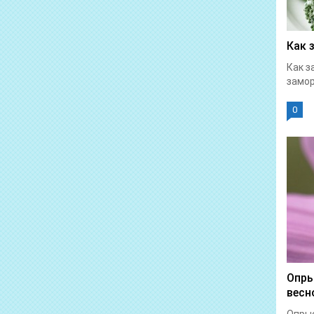
Как 
Как з
замор
0
Опры
весн