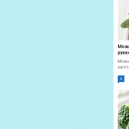
Можн
рукк
Можно
загот
0