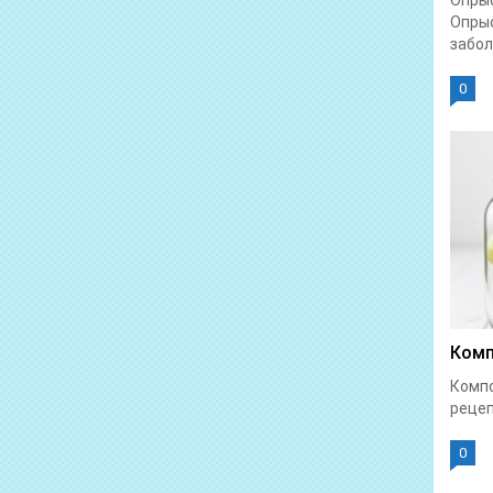
Опрыс
Опрыс
забол
0
Комп
Компо
рецеп
0