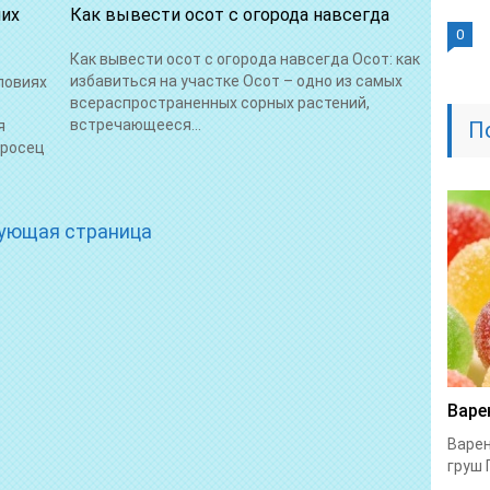
них
Как вывести осот с огорода навсегда
0
Как вывести осот с огорода навсегда Осот: как
избавиться на участке Осот – одно из самых
ловиях
всераспространенных сорных растений,
встречающееся...
я
П
просец
ующая страница
Варе
Варен
груш 