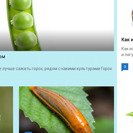
Как 
Как и
и лягу
ом
0
 лучше сажать горох, рядом с какими культурами Горох