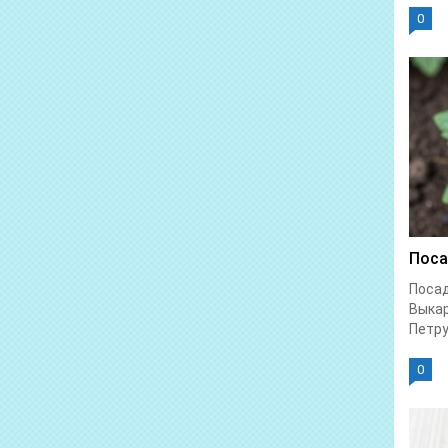
0
Поса
Посад
Выка
Петру
0